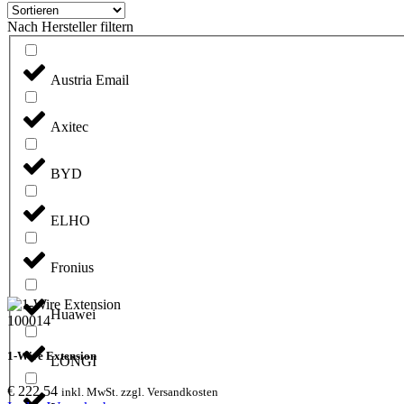
Nach Hersteller filtern
Austria Email
Axitec
BYD
ELHO
Fronius
Huawei
100014
1-Wire Extension
LONGI
€
222,54
inkl. MwSt. zzgl. Versandkosten