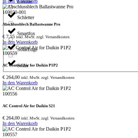
In den Warenkorb: 1-Wire Extension
In den Warenkorb
Loxone
169020-001
Schletter
Abschlussblech Ballastwanne Pro
Smartfox
€
7,55
inkl. MwSt. zzgl. Versandkosten
In den Warenkorb: Abschlussblech Ballastwanne P
In den Warenkorb
SolarEdge
100559
AC Control Air for Daikin P1P2
Solax
€
264,00
inkl. MwSt. zzgl. Versandkosten
In den Warenkorb: AC Control Air for Daikin P1P2
In den Warenkorb
100556
AC Control Air for Daikin S21
€
264,00
inkl. MwSt. zzgl. Versandkosten
In den Warenkorb: AC Control Air for Daikin S21
In den Warenkorb
100557