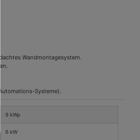
rchdachtes Wandmontagesystem.
en.
s-Automations-Systeme).
9 kWp
6 kW