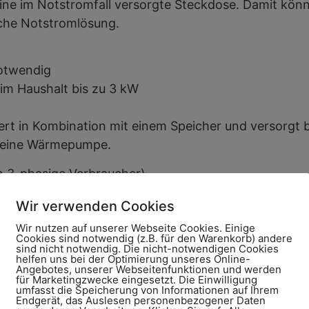
eine im Notstromfall versorgte Steckdose. Damit kön
ache Notstromlösung.
notwendig
im Haushalt bis zu 3 kW
ert in Kombination mit einem Speicher und versorgt 
r eine Wärmepumpe.
 3-phasige Verbraucher)
zausfall (Umschalteinrichtung erforderlich – nicht 
Wir verwenden Cookies
Technology auch im Notstromfall
Wir nutzen auf unserer Webseite Cookies. Einige
Cookies sind notwendig (z.B. für den Warenkorb) andere
lung, bereits bei der Planung mehr Flexibilität hins
sind nicht notwendig. Die nicht-notwendigen Cookies
helfen uns bei der Optimierung unseres Online-
da nur ein geringer bis gar kein Wartungsaufwand nöti
Angebotes, unserer Webseitenfunktionen und werden
für Marketingzwecke eingesetzt. Die Einwilligung
sere Performance, die für das aktive Kühlsystem spr
umfasst die Speicherung von Informationen auf Ihrem
Endgerät, das Auslesen personenbezogener Daten