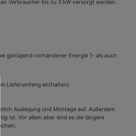
nen Verbraucher bis zu 3 kW versorgt werden.
bei genügend vorhandener Energie 1- als auch
im Lieferumfang enthalten)
ichtlich Auslegung und Montage auf. Außerdem
g ist. Vor allem aber sind es die längere
echen: