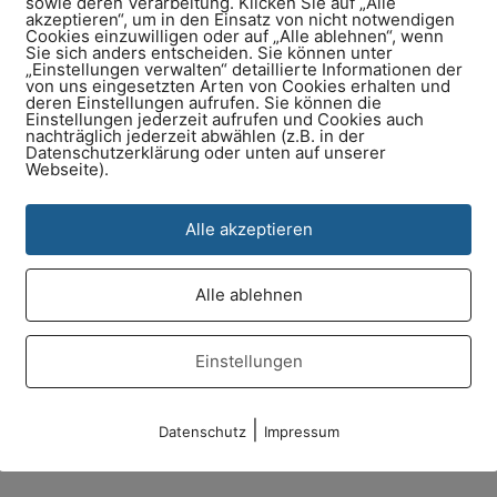
sowie deren Verarbeitung. Klicken Sie auf „Alle
akzeptieren“, um in den Einsatz von nicht notwendigen
Cookies einzuwilligen oder auf „Alle ablehnen“, wenn
Sie sich anders entscheiden. Sie können unter
„Einstellungen verwalten“ detaillierte Informationen der
von uns eingesetzten Arten von Cookies erhalten und
deren Einstellungen aufrufen. Sie können die
Einstellungen jederzeit aufrufen und Cookies auch
nachträglich jederzeit abwählen (z.B. in der
Datenschutzerklärung oder unten auf unserer
ME UND SERVICIERUNG
Webseite).
lverschlussschrauben, Federzugklemmen und ein du
Alle akzeptieren
Assistent kann auf jedem Smart Device genutzt werd
infache Konfiguration mehrerer Wechselrichter.
Alle ablehnen
ntegration von Drittanbieter-Komponenten (z.B. Hau
Einstellungen
|
Datenschutz
Impressum