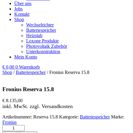
Über uns
Jobs
Kontakt
Shop
Wechselrichter
Batteriespeicher
Heizstab
Loxone Produkte
Photovoltaik Zubehör
Unterkonstruktion
Mein Konto
€
0,00
0
Warenkorb
Shop
/
Batteriespeicher
/ Fronius Reserva 15.8
Fronius Reserva 15.8
€
8.135,00
inkl. MwSt. zzgl. Versandkosten
Artikelnummer:
Reserva 15.8
Kategorie:
Batteriespeicher
Marke:
Fronius
Fronius Reserva 15.8 Menge