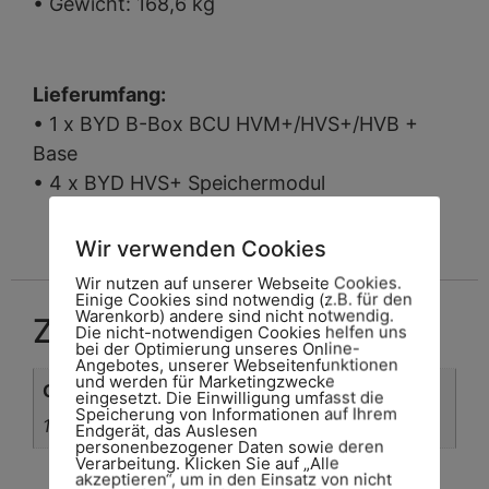
• Gewicht: 168,6 kg
Lieferumfang:
• 1 x BYD B-Box BCU HVM+/HVS+/HVB +
Base
• 4 x BYD HVS+ Speichermodul
Wir verwenden Cookies
Wir nutzen auf unserer Webseite Cookies.
Einige Cookies sind notwendig (z.B. für den
Warenkorb) andere sind nicht notwendig.
Zusätzliche Informationen
Die nicht-notwendigen Cookies helfen uns
bei der Optimierung unseres Online-
Angebotes, unserer Webseitenfunktionen
und werden für Marketingzwecke
Gewicht
eingesetzt. Die Einwilligung umfasst die
Speicherung von Informationen auf Ihrem
168,1 kg
Endgerät, das Auslesen
personenbezogener Daten sowie deren
Verarbeitung. Klicken Sie auf „Alle
akzeptieren“, um in den Einsatz von nicht