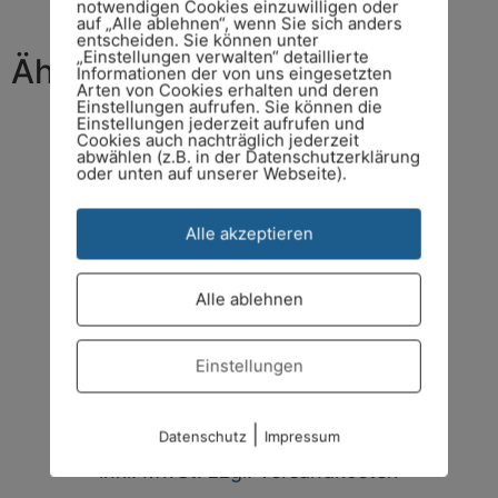
notwendigen Cookies einzuwilligen oder
auf „Alle ablehnen“, wenn Sie sich anders
entscheiden. Sie können unter
„Einstellungen verwalten“ detaillierte
Ähnliche Produkte
Informationen der von uns eingesetzten
Arten von Cookies erhalten und deren
Einstellungen aufrufen. Sie können die
Einstellungen jederzeit aufrufen und
Cookies auch nachträglich jederzeit
abwählen (z.B. in der Datenschutzerklärung
oder unten auf unserer Webseite).
Alle akzeptieren
Alle ablehnen
Einstellungen
BYD Battery-Box BCU für HVB / HVS+ /
HVM+
€
540,00
|
Datenschutz
Impressum
inkl. MwSt. zzgl. Versandkosten