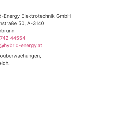
d-Energy Elektrotechnik GmbH
nstraße 50, A-3140
nbrunn
2742 44554
e@hybrid-energy.at
deoüberwachungen,
eich.