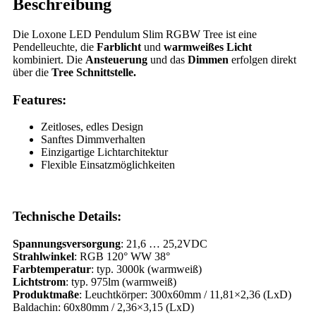
Beschreibung
Die Loxone LED Pendulum Slim RGBW Tree ist eine
Pendelleuchte, die
Farblicht
und
warmweißes Licht
kombiniert. Die
Ansteuerung
und das
Dimmen
erfolgen direkt
über die
Tree Schnittstelle.
Features:
Zeitloses, edles Design
Sanftes Dimmverhalten
Einzigartige Lichtarchitektur
Flexible Einsatzmöglichkeiten
Technische Details:
Spannungsversorgung
: 21,6 … 25,2VDC
Strahlwinkel
: RGB 120° WW 38°
Farbtemperatur
: typ. 3000k (warmweiß)
Lichtstrom
: typ. 975lm (warmweiß)
Produktmaße
: Leuchtkörper: 300x60mm / 11,81×2,36 (LxD)
Baldachin: 60x80mm / 2,36×3,15 (LxD)