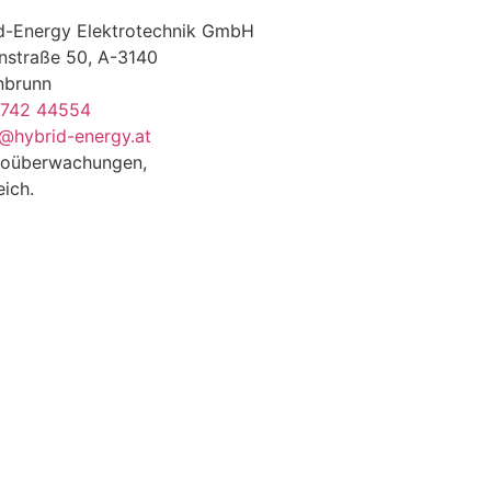
d-Energy Elektrotechnik GmbH
nstraße 50, A-3140
nbrunn
2742 44554
e@hybrid-energy.at
deoüberwachungen,
eich.