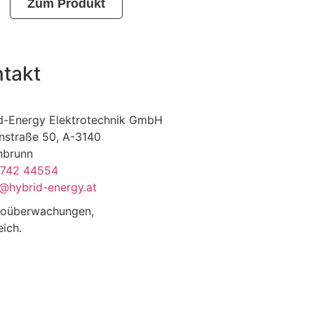
Zum Produkt
takt
d-Energy Elektrotechnik GmbH
nstraße 50, A-3140
nbrunn
2742 44554
e@hybrid-energy.at
deoüberwachungen,
eich.