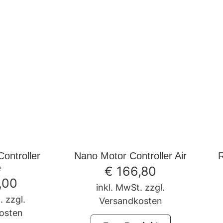
ontroller
Nano Motor Controller Air
e
€
166,80
,00
inkl. MwSt. zzgl.
. zzgl.
Versandkosten
osten