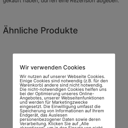
gekauft haben, dürfen eine Rezension abgeben.
Ähnliche Produkte
Wir verwenden Cookies
Wir nutzen auf unserer Webseite Cookies.
Einige Cookies sind notwendig (z.B. für den
Warenkorb) andere sind nicht notwendig.
Die nicht-notwendigen Cookies helfen uns
bei der Optimierung unseres Online-
Angebotes, unserer Webseitenfunktionen
und werden für Marketingzwecke
eingesetzt. Die Einwilligung umfasst die
Touch Pure Tree Gold
Speicherung von Informationen auf Ihrem
€
231,30
Endgerät, das Auslesen
personenbezogener Daten sowie deren
Verarbeitung. Klicken Sie auf „Alle
inkl. MwSt. zzgl. Versandkosten
akzeptieren“, um in den Einsatz von nicht