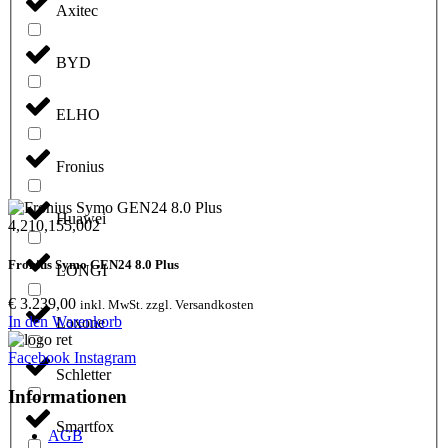
Axitec
BYD
ELHO
Fronius
Huawei
4,210,155,002
Fronius Symo GEN24 8.0 Plus
LONGI
€
3.239,00
inkl. MwSt. zzgl. Versandkosten
In den Warenkorb: Fronius Symo GEN24 8.0 Plus
In den Warenkorb
Loxone
Facebook
Instagram
Schletter
Informationen
Smartfox
AGB