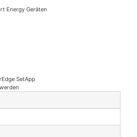
art Energy Geräten
arEdge SetApp
 werden