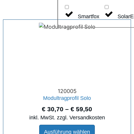
Smartfox
Solar
120005
Modultragprofil Solo
€
30,70
–
€
59,50
inkl. MwSt. zzgl. Versandkosten
Ausführung wählen